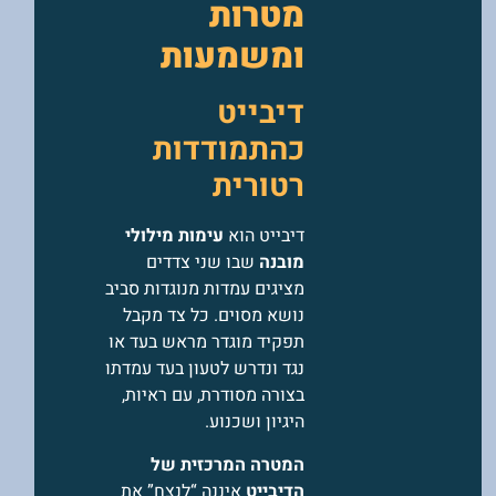
מטרות
ומשמעות
דיבייט
כהתמודדות
רטורית
דיבייט הוא
עימות מילולי
מובנה
שבו שני צדדים
מציגים עמדות מנוגדות סביב
נושא מסוים. כל צד מקבל
תפקיד מוגדר מראש בעד או
נגד ונדרש לטעון בעד עמדתו
בצורה מסודרת, עם ראיות,
היגיון ושכנוע.
המטרה המרכזית של
הדיבייט
איננה “לנצח” את