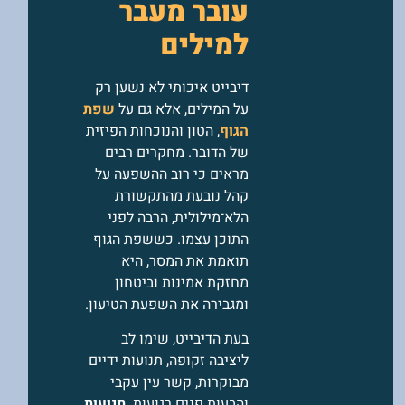
עובר מעבר
למילים
דיבייט איכותי לא נשען רק
על המילים, אלא גם על
שפת
הגוף
, הטון והנוכחות הפיזית
של הדובר. מחקרים רבים
מראים כי רוב ההשפעה על
קהל נובעת מהתקשורת
הלא־מילולית, הרבה לפני
התוכן עצמו. כששפת הגוף
תואמת את המסר, היא
מחזקת אמינות וביטחון
ומגבירה את השפעת הטיעון.
בעת הדיבייט, שימו לב
ליציבה זקופה, תנועות ידיים
מבוקרות, קשר עין עקבי
והבעות פנים רגועות.
תנועות