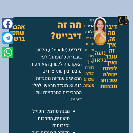
דף
מה זה
דיבייט:
אהבתם?
הבית
»
מה
שתפו
בלוג
»
דיבייט?
זה,
ברשתות!
דיבייט:
איך
מה זה,
זה
דיבייט
(Debate), הידוע
איך זה
נועה
עובד
עובד
בעברית כ“מעמת” לפי
גלאור
ואיך
ואיך
האקדמיה ללשון, הוא ויכוח
לפתח
לפתח
מובנה בין שני צדדים
יכולת
יכולת
המציגים עמדות מנוגדות
שכנוע
שכנוע
מנצחת
בנושא מוגדר מראש. להלן
מנצחת
המרכיבים המרכזיים של
דיבייט:
מבנה פורמלי הכולל
טיעונים, הפרכות
וסיכומים
חלוקה לצוותים בעד