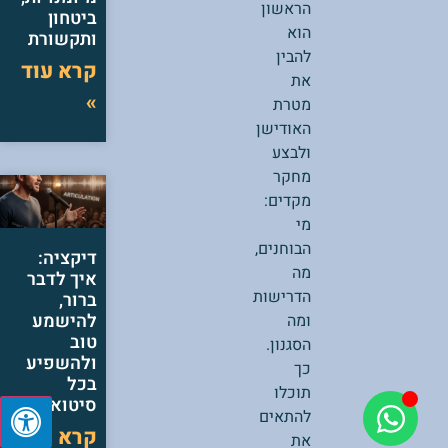
הראשון
ביטחון
הוא
ותקשורת
להבין
קרא עוד
את
»
מטרת
האודישן
ולבצע
מחקר
מקדים:
מי
הבוחנים,
דיקציה:
מה
איך לדבר
הדרישות
ברור,
להישמע
ומה
טוב
הסגנון.
ולהשפיע
כך
בכל
תוכלו
סיטואציה
להתאים
קרא עוד
את