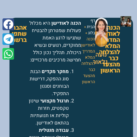
דף
הכנה לאודישן
היא מכלול
הכנה
אהבתם?
הבית
»
פעולות שמטרתן להבטיח
לאודישן
שתפו
בלוג
»
שתגיעו לרגע האמת
המדריך
ברשתות!
הכנה
המלא
ממוקדים, רגועים ובשיא
לאודישן
להצלחה
המדריך
היכולת. תהליך נכון כולל
נועה
כבר
המלא
חמישה מרכיבים מרכזיים:
גלאור
מהצעד
להצלחה
הראשון
כבר
מחקר מקדים
הבנת
מהצעד
סוג ההפקה, דרישות
הראשון
הבוחנים וסגנון
התפקיד.
תרגול מקצועי
שינון
טקסטים, חזרות
קוליות או תנועתיות
בהתאם לאודישן.
עבודה מנטלית