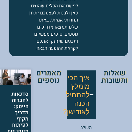
ליישם את הכלים שהוצגו
כאן ולבנות לעצמכם יתרון
תחרותי אמיתי. באתר
שלנו תמצאו מדריכים
נוספים, טיפים מעשיים
ותכנים שיחזקו אתכם
לקראת ההופעה הבאה.
שאלות
מאמרים
איך הכי
ותשובות
נוספים
מומלץ
סדנאות
להתחיל
לחברות
הכנה
הייטק:
לאודישן?
מדריך
מקיף
לפיתוח
השלב
מיומנויות,